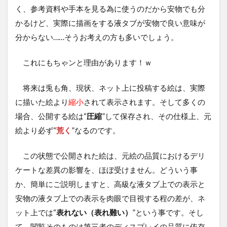
く、参考資料や手本を見る為に使うのだから安物でも分
かるけど、実際に描画をする液タブが安物で良い意味が
分からない……そうお考えの方も多いでしょう。
これにもちゃンと理由があります！ｗ
将来は兎も角、現状、ネット上に投稿する絵は、実際
に描いた絵より
縮小
されて表示されます。そして多くの
場合、公開する絵は“
圧縮
”して保存され、その仕様上、元
絵より必ず“
荒く
”なるのです。
この状態で公開された絵は、元絵の品質におけるデリ
ケートな差異の影響を、ほぼ受けません。どういう事
か、簡単にご説明しますと、高級な液タブ上での表示と
安物の液タブ上での表示を肉眼で目視する程の差が、ネ
ット上では“
表れない（表れ難い）
”という事です。そし
て、閲覧そのものは第三者のディスプレイの品質に依存