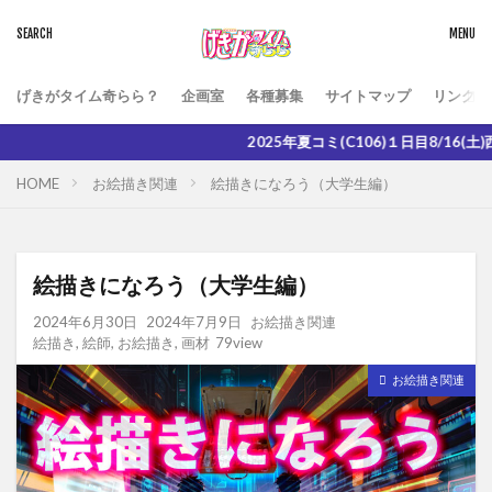
げきがタイム奇らら？
企画室
各種募集
サイトマップ
リンク
2025年夏コミ(C106)１日目8/16(土)西２ホール“く”-0
HOME
お絵描き関連
絵描きになろう（大学生編）
絵描きになろう（大学生編）
2024年6月30日
2024年7月9日
お絵描き関連
絵描き
,
絵師
,
お絵描き
,
画材
79view
お絵描き関連