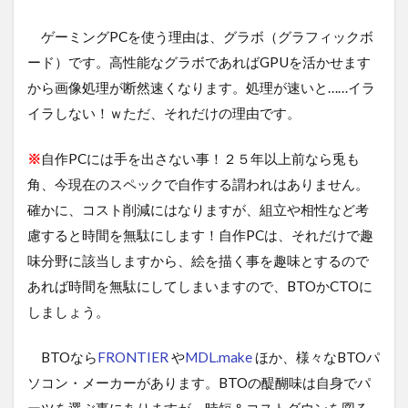
ゲーミングPCを使う理由は、グラボ（グラフィックボ
ード）です。高性能なグラボであればGPUを活かせます
から画像処理が断然速くなります。処理が速いと……イラ
イラしない！ｗただ、それだけの理由です。
※
自作PCには手を出さない事！２５年以上前なら兎も
角、今現在のスペックで自作する謂われはありません。
確かに、コスト削減にはなりますが、組立や相性など考
慮すると時間を無駄にします！自作PCは、それだけで趣
味分野に該当しますから、絵を描く事を趣味とするので
あれば時間を無駄にしてしまいますので、BTOかCTOに
しましょう。
BTOなら
FRONTIER
や
MDL.make
ほか、様々なBTOパ
ソコン・メーカーがあります。BTOの醍醐味は自身でパ
ーツを選ぶ事にありますが、時短＆コストダウンを図る