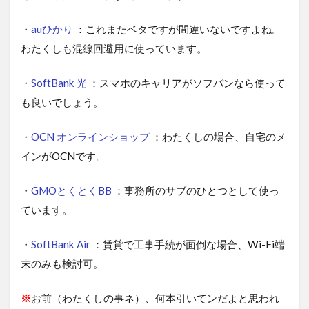
・
auひかり
：これまたベタですが間違いないですよね。
わたくしも混線回避用に使っています。
・
SoftBank 光
：スマホのキャリアがソフバンなら使って
も良いでしょう。
・
OCN オンラインショップ
：わたくしの場合、自宅のメ
インがOCNです。
・
GMOとくとくBB
：事務所のサブのひとつとして使っ
ています。
・
SoftBank Air
：賃貸で工事手続が面倒な場合、Wi-Fi端
末のみも検討可。
※
お前（わたくしの事ネ）、何本引いてンだよと思われ