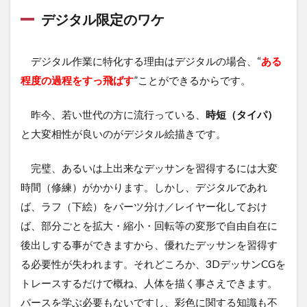
デジタル限定のワケ
デジタル作業に特化する理由はデジタルの場合、“
ある
程度の過程をすっ飛ばす
”ことができるからです。
昨今、若い世代の方に流行っている、
時短（タイパ）
と大変相性が良いのがデジタル絵描きです。
完璧、あるいは上出来なデッサンを習得するには大変
時間（修練）がかかります。しかし、デジタルであれ
ば、ラフ（下絵）をパーツ分け／レイヤー化しておけ
ば、部分ごとを拡大・縮小・回転等の変形で自由自在に
後出しする事ができますから、優れたデッサンを習得す
る必要性が失われます。それどころか、3DデッサンCGを
トレースするだけで概ね、人体を描く事さえできます。
パースを学ぶ必要もないですし、彩色に関する知識も不