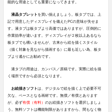
能的な用途としても重要になってきます。
液晶タブレット
を買い揃えましょう。板タブでは、上
記で用意したディスプレイを備えたPCの意味が失せま
す。液タブは板タブより高価ではありますが、圧倒的に
作業効率が違います。ディスプレイが２枚以上あるなら
板タブでも構いませんが、古来から絵を描くスタイル
（描く対象を見ながら描画する）に最も近しい為、板タ
ブより遙かにお勧めです。
液タブの用途は、カンバス／原稿です。実際に絵を描
く場所ですから必須となります。
お絵描きソフト
は、デジタルで絵を描く上で必要不可
欠な、ベースとなる画材です。無償／有償とあります
が、必ず
有償（有料）
のお絵描きソフトを選択しましょ
う。無料ソフトは機能制限がありますから、間もなく物