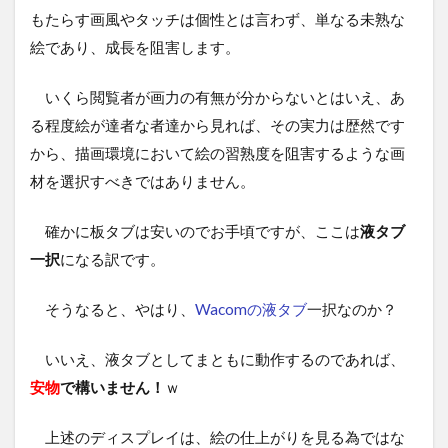
もたらす画風やタッチは個性とは言わず、単なる未熟な
絵であり、成長を阻害します。
いくら閲覧者が画力の有無が分からないとはいえ、あ
る程度絵が達者な者達から見れば、その実力は歴然です
から、描画環境において絵の習熟度を阻害するような画
材を選択すべきではありません。
確かに板タブは安いのでお手頃ですが、ここは
液タブ
一択
になる訳です。
そうなると、やはり、
Wacomの液タブ
一択なのか？
いいえ、液タブとしてまともに動作するのであれば、
安物
で構いません！
ｗ
上述のディスプレイは、絵の仕上がりを見る為ではな