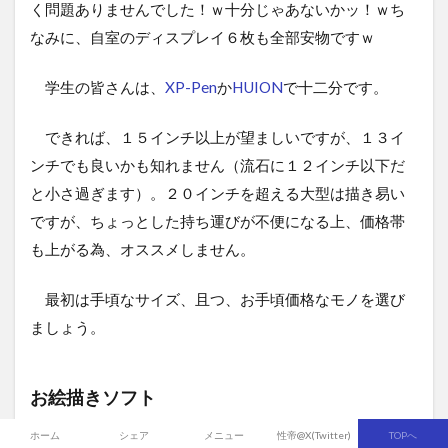
く問題ありませんでした！ｗ十分じゃあないかッ！ｗち
なみに、自室のディスプレイ６枚も全部安物ですｗ
学生の皆さんは、
XP-Pen
か
HUION
で十二分です。
できれば、１５インチ以上が望ましいですが、１３イ
ンチでも良いかも知れません（流石に１２インチ以下だ
と小さ過ぎます）。２０インチを超える大型は描き易い
ですが、ちょっとした持ち運びが不便になる上、価格帯
も上がる為、オススメしません。
最初は手頃なサイズ、且つ、お手頃価格なモノを選び
ましょう。
お絵描きソフト
ホーム
シェア
メニュー
性帝@X(Twitter)
TOPへ
実はお絵描きソフト、いっぱいあります！