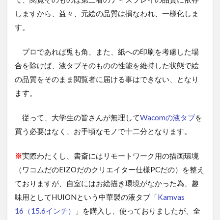
しますから、益々、元絵の品質は損なわれ、一様化しま
す。
プロであれば兎も角、また、紙への印刷を考慮した場
合を除けば、液タブそのものの性能を維持した状態で絵
の品質をそのまま閲覧者に届ける事はできない、となり
ます。
従って、大学生の皆さんが無理して
Wacomの液タブ
を
買う必要はなく、お手頃なモノで十二分となります。
※
実際わたくし、書斎にはリモートワーク用の描画環境
（ワコムだのEIZOだのクリエイター仕様PCだの）を整え
ておりますが、自室にはお絵描き環境がなかった為、趣
味用としてHUIONという中華製の液タブ「
Kamvas
16（15.6インチ）
」を購入し、使っておりましたが、全