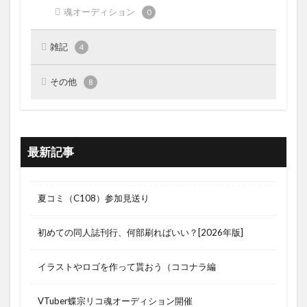
魂オーディション
0
雑記
4
その他
8
最新記事
夏コミ（C108）参加見送り
初めての同人誌刊行、何部刷ればいい？[2026年版]
イラストやロゴを作って貰おう（ココナラ編
VTuber蝶宗リコ魂オーディション開催