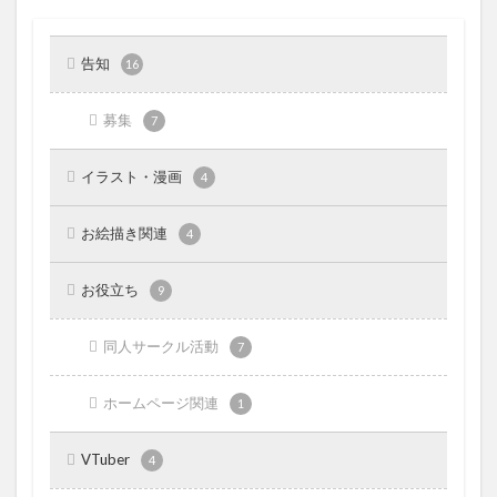
告知
16
募集
7
イラスト・漫画
4
お絵描き関連
4
お役立ち
9
同人サークル活動
7
ホームページ関連
1
VTuber
4