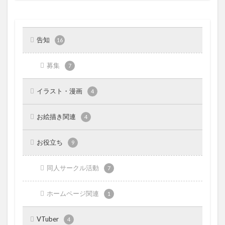
告知
16
募集
7
イラスト・漫画
4
お絵描き関連
4
お役立ち
9
同人サークル活動
7
ホームページ関連
1
VTuber
4