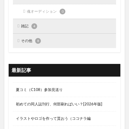
魂オーディション
0
雑記
4
その他
8
最新記事
夏コミ（C108）参加見送り
初めての同人誌刊行、何部刷ればいい？[2026年版]
イラストやロゴを作って貰おう（ココナラ編