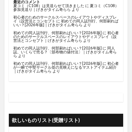
最近のコメント
夏コミ（C108）は見送らせて頂きました
に
夏コミ（C108）
参加見送り｜げきがタイム奇らら
より
初心者のためのサークルスペースのレイアウトやディスプレ
イ（設営法とコンセプト
に
初めての同人誌刊行、何部刷れば
いい？[2026年版]｜げきがタイム奇らら
より
初めての同人誌刊行、何部刷ればいい？[2026年版]
に
初心者
のためのサークルスペースのレイアウトやディスプレイ（設
営法とコンセプト｜げきがタイム奇らら
より
初めての同人誌刊行、何部刷ればいい？[2026年版]
に
同人
誌、いくらで売る？〔頒布物の値付法〕｜げきがタイム奇ら
ら
より
初めての同人誌刊行、何部刷ればいい？[2026年版]
に
初心者
が一瞬で中堅サークル並の見映えになるマストアイテム紹介
｜げきがタイム奇らら
より
欲しいものリスト(受贈リスト)