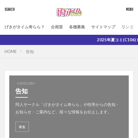
げきがタイム奇らら？
企画室
各種募集
サイトマップ
リンク
2025年夏コミ(C106)１日目
HOME
告知
CATEGORY
告知
同人サークル「げきがタイム奇らら」や性帝からの告知・
お知らせ・ご案内など、様々な情報をお伝えします。
募集