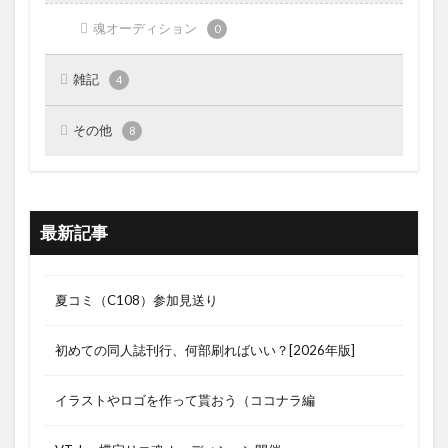
魂オーディション
0
雑記
4
その他
8
最新記事
夏コミ（C108）参加見送り
初めての同人誌刊行、何部刷ればいい？[2026年版]
イラストやロゴを作って貰おう（ココナラ編