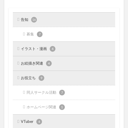
告知
16
募集
7
イラスト・漫画
4
お絵描き関連
4
お役立ち
9
同人サークル活動
7
ホームページ関連
1
VTuber
4