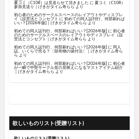
夏コミ（C108）は見送らせて頂きました
に
夏コミ（C108）
参加見送り｜げきがタイム奇らら
より
初心者のためのサークルスペースのレイアウトやディスプレ
イ（設営法とコンセプト
に
初めての同人誌刊行、何部刷れば
いい？[2026年版]｜げきがタイム奇らら
より
初めての同人誌刊行、何部刷ればいい？[2026年版]
に
初心者
のためのサークルスペースのレイアウトやディスプレイ（設
営法とコンセプト｜げきがタイム奇らら
より
初めての同人誌刊行、何部刷ればいい？[2026年版]
に
同人
誌、いくらで売る？〔頒布物の値付法〕｜げきがタイム奇ら
ら
より
初めての同人誌刊行、何部刷ればいい？[2026年版]
に
初心者
が一瞬で中堅サークル並の見映えになるマストアイテム紹介
｜げきがタイム奇らら
より
欲しいものリスト(受贈リスト)
欲しいものリスト(受贈リスト)