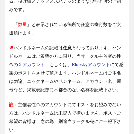
る、投げ銭／チップ／スパチャのような少額寄付の仕組
みです。
「
数量
」と表示されている箇所で任意の寄付数をご支
援頂けます。
※
ハンドルネームの記載は
任意
となっております。ハン
ドルネームはご希望の方に限り、当サークル主催者の性
帝の
Ｘアカウント
、もしくは、
Blueskyアカウント
にて感
謝のポストをさせて頂きます。ハンドルネームはご本名
は勿論、ニックネームやペンネーム、アカウント名、屋
号など、掲載表記際に不都合のない名称を記載下さい。
註
：主催者性帝のアカウントにてポストをお望みでない
方は、ハンドルネームは未記入で構いません。ポストご
希望の皆様は、念の為、別途当サークル宛にご一報下さ
い。