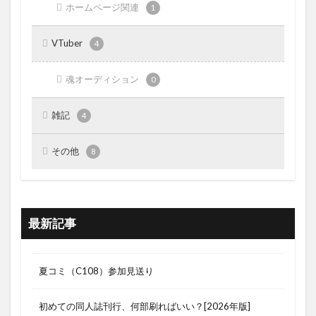
ホームページ関連
1
VTuber
4
魂オーディション
0
雑記
4
その他
8
最新記事
夏コミ（C108）参加見送り
初めての同人誌刊行、何部刷ればいい？[2026年版]