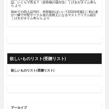
誌、いくらで売る？〔頒布物の値付法〕｜げきがタイム奇ら
ら
より
初めての同人誌刊行、何部刷ればいい？[2026年版]
に
初心者
が一瞬で中堅サークル並の見映えになるマストアイテム紹介
｜げきがタイム奇らら
より
欲しいものリスト(受贈リスト)
欲しいものリスト(受贈リスト)
アーカイブ