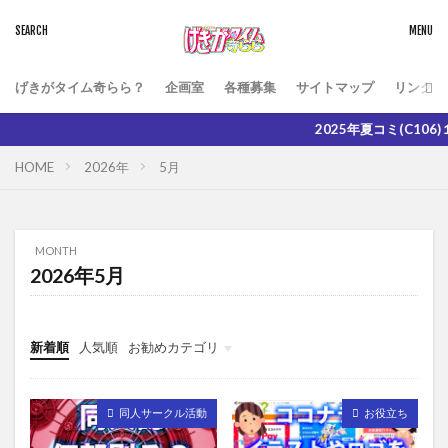
げきがタイム奇らら？
企画室
各種募集
サイトマップ
リンク
2025年夏コミ(C106)１日目8
HOME
2026年
5月
MONTH
2026年5月
新着順
人気順
お勧めカテゴリ
グローバルメニュー
雑記
お役立ち
同人サークル活動
お役立ち