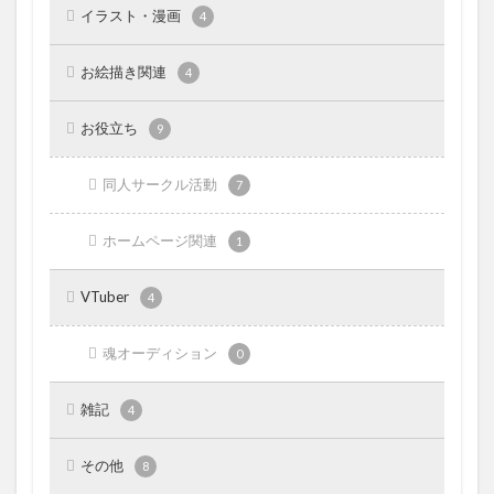
イラスト・漫画
4
お絵描き関連
4
お役立ち
9
同人サークル活動
7
ホームページ関連
1
VTuber
4
魂オーディション
0
雑記
4
その他
8